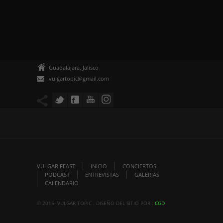
Guadalajara, Jalisco
vulgartopic@gmail.com
VULGAR FEAST
INICIO
CONCIERTOS
PODCAST
ENTREVISTAS
GALERIAS
CALENDARIO
© 2015- VULGAR TOPIC . DISEÑO DEL SITIO POR :
CGD