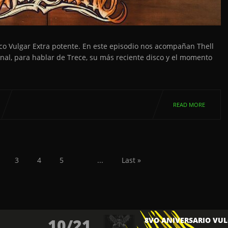
ico Vulgar Extra potente. En este episodio nos acompañan Thell
onal, para hablar de Trece, su más reciente disco y el momento
READ MORE
3
4
5
...
Last »
10/21
8VO ANIVERSARIO VUL