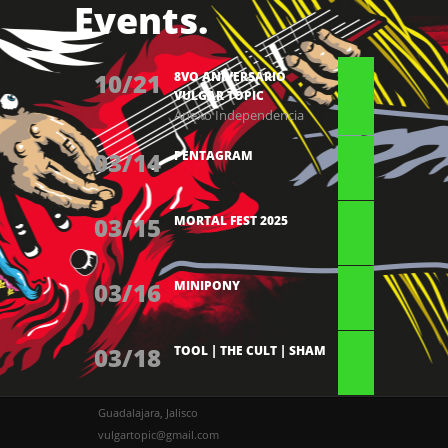
Events.
10/21
8VO ANIVERSARIO
VULGAR TOPIC
Anexo Independencia
03/14
PENTAGRAM
03/15
MORTAL FEST 2025
03/16
MINIPONY
03/18
TOOL | THE CULT | SHAM
Guadalajara, Jalisco
vulgartopic@gmail.com