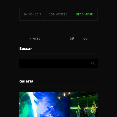
26 / 08 / 2017
COMMENTS 0
READ MORE
« First
...
59
60
61
62
63
...
Buscar
Last »
Galeria