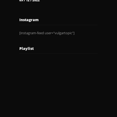
09 / 12 / 2022
Instagram
[instagram-feed user="vulgartopic"]
Playlist