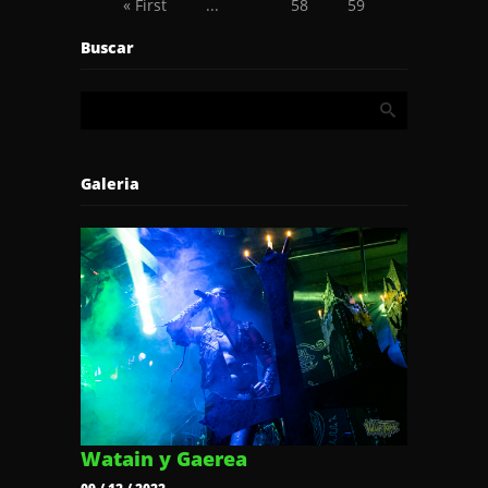
« First
...
58
59
60
61
62
...
Buscar
Last »
Galeria
Watain y Gaerea