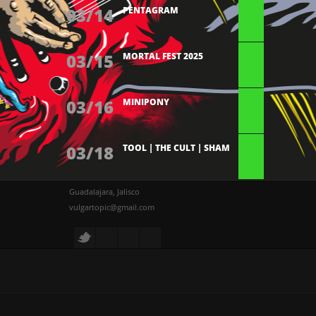
03/14
PENTAGRAM
03/15
MORTAL FEST 2025
03/16
MINIPONY
03/18
TOOL | THE CULT | SHAM
Guadalajara, Jalisco
vulgartopic@gmail.com