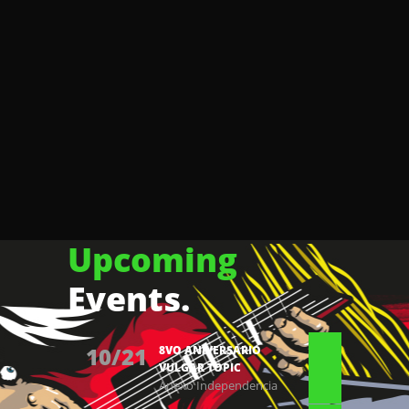
Upcoming
Events.
10/21
8VO ANIVERSARIO
VULGAR TOPIC
Anexo Independencia