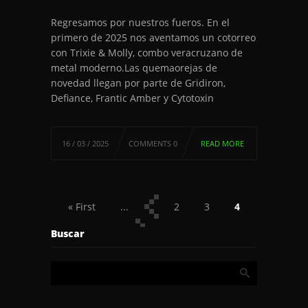
Regresamos por nuestros fueros. En el
primero de 2025 nos aventamos un cotorreo
con Trixie & Molly, combo veracruzano de
metal moderno.Las quemaorejas de
novedad llegan por parte de Gridiron,
Defiance, Frantic Amber y Cytotoxin
16 / 03 / 2025
COMMENTS 0
READ MORE
« First
...
2
3
4
5
6
...
Last »
Buscar