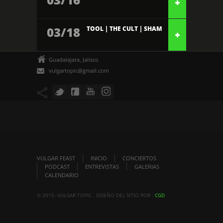
03/18
TOOL | THE CULT | SHAM
Guadalajara, Jalisco
vulgartopic@gmail.com
VULGAR FEAST
INICIO
CONCIERTOS
PODCAST
ENTREVISTAS
GALERIAS
CALENDARIO
© 2015- VULGAR TOPIC . DISEÑO DEL SITIO POR :
CGD