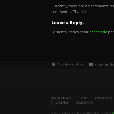
Currently there are no comments relat
commenter. Thanks!
Leave a Reply.
Lo siento, debes estar
conectado
par
Guadalajara, Jalisco
vulgartopic@
VULGAR FEAST
INICIO
CONCIERTOS
GALERIAS
CALENDARIO
© 2015- VULGAR TOPIC . DISEÑO DEL SITIO POR :
C