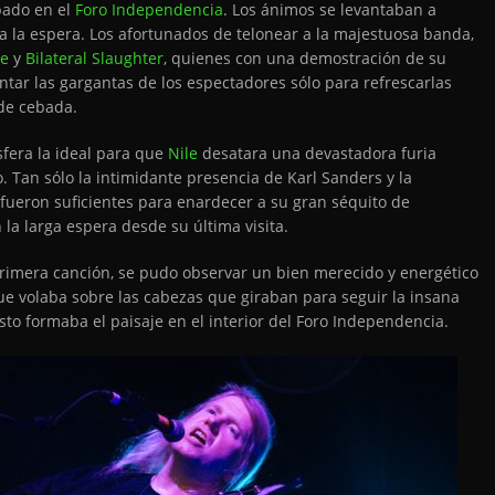
ábado en el
Foro Independencia
. Los ánimos se levantaban a
 la espera. Los afortunados de telonear a la majestuosa banda,
ce
y
Bilateral Slaughter
, quienes con una demostración de su
ntar las gargantas de los espectadores sólo para refrescarlas
de cebada.
sfera la ideal para que
Nile
desatara una devastadora furia
o. Tan sólo la intimidante presencia de Karl Sanders y la
 fueron suficientes para enardecer a su gran séquito de
la larga espera desde su última visita.
 primera canción, se pudo observar un bien merecido y energético
ue volaba sobre las cabezas que giraban para seguir la insana
esto formaba el paisaje en el interior del Foro Independencia.