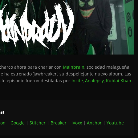
 charco ahora para charlar con
Mainbrain
, sociedad malagueña
e ha estrenado ‘Jawbreaker’, su despellejante nuevo álbum. Las
e episodio fueron destiladas por
Incite
,
Analepsy
,
Kublai Khan
s!
on
|
Google
|
Stitcher
|
Breaker
|
iVoxx
|
Anchor
|
Youtube