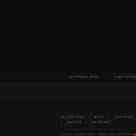
Guadalajara, Jalisco
vulgartopic@
VULGAR FEAST
INICIO
CONCIERTOS
GALERIAS
CALENDARIO
© 2015- VULGAR TOPIC . DISEÑO DEL SITIO POR :
C