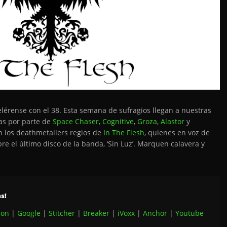
elérense con el 38. Esta semana de sufragios llegan a nuestras
as por parte de
Space Chaser
,
Cognitive
,
Groza
,
Alastor
y
n los deathmetallers regios de
In The Flesh
, quienes en voz de
re el último disco de la banda, ‘Sin Luz’. Marquen calavera y
s!
on
|
Google
|
Stitcher
|
Breaker
|
iVoxx
|
Anchor
|
Youtube