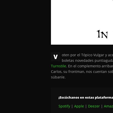
V
oten por el Tópico Vulgar y ac
boletas novedades puntiagud
Turnstile
. En el complemento arriba
Carlos, su frontman, nos cuentan sob
súbanle.
¡Escúchanos en estas plataforma
Spotify
|
Apple
|
Deezer
|
Amaz