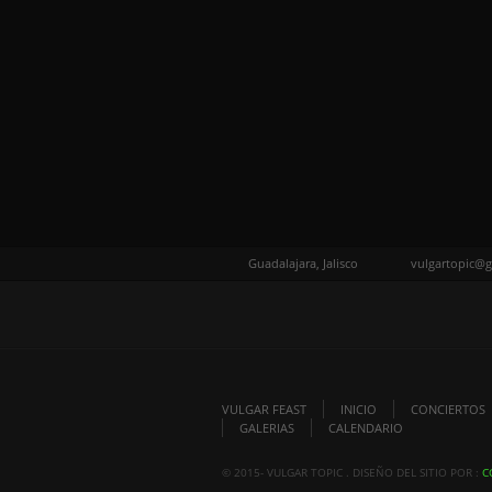
Guadalajara, Jalisco
vulgartopic@
VULGAR FEAST
INICIO
CONCIERTOS
GALERIAS
CALENDARIO
© 2015- VULGAR TOPIC . DISEÑO DEL SITIO POR :
C