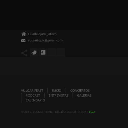
Guadalajara, Jalisco
vulgartopic@gmail.com
VULGAR FEAST
INICIO
CONCIERTOS
PODCAST
ENTREVISTAS
GALERIAS
CALENDARIO
© 2015- VULGAR TOPIC . DISEÑO DEL SITIO POR :
CGD