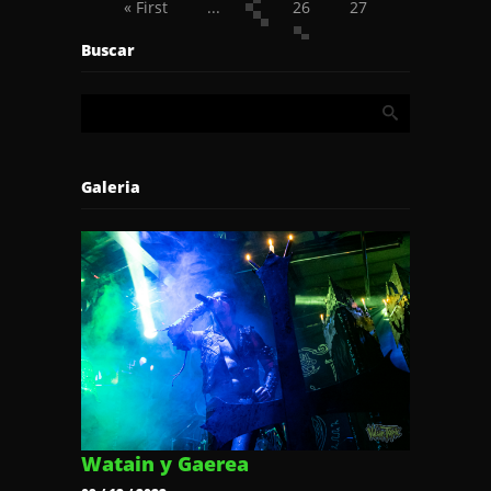
« First
...
26
27
28
29
30
...
Buscar
Last »
Galeria
Watain y Gaerea