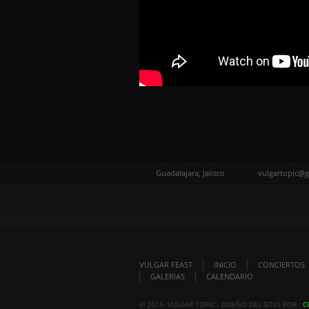
Guadalajara, Jalisco
vulgartopic@
VULGAR FEAST
INICIO
CONCIERTOS
GALERIAS
CALENDARIO
© 2015- VULGAR TOPIC . DISEÑO DEL SITIO POR :
C