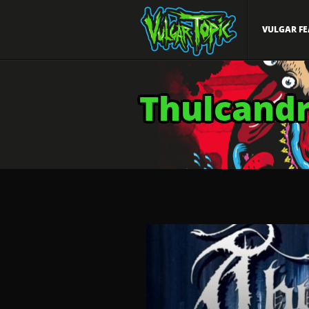
VULGAR FE
Thulcand