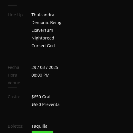
Line Up
Thulcandra
Demonic Being
Exaversum
Nightbreed
Cursed God
Fecha
29 / 03 / 2025
Hora
08:00 PM
Venue
Costo:
$650 Gral
$550 Preventa
Boletos:
Taquilla