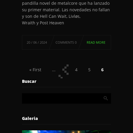
pandilla novel de metalcore que ha lanzado
su primer material. Las novedades no fallan
y son de Hell Can Wait, Livløs,
Wraith y Post Heaven
20 / 06 / 2024
COMMENTS 0
READ MORE
« First
...
4
5
6
7
8
...
Last »
Buscar
Galeria