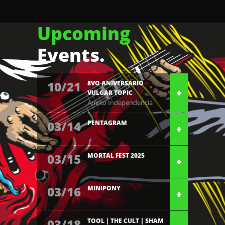
Upcoming
Events.
10/21
8VO ANIVERSARIO
VULGAR TOPIC
Anexo Independencia
03/14
PENTAGRAM
03/15
MORTAL FEST 2025
03/16
MINIPONY
03/18
TOOL | THE CULT | SHAM