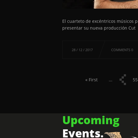
El cuarteto de excéntricos músicos 
presentar su nueva producción Cut I
28 / 12 / 2017
COMMENTS 0
« First
...
5
Upcoming
Events.