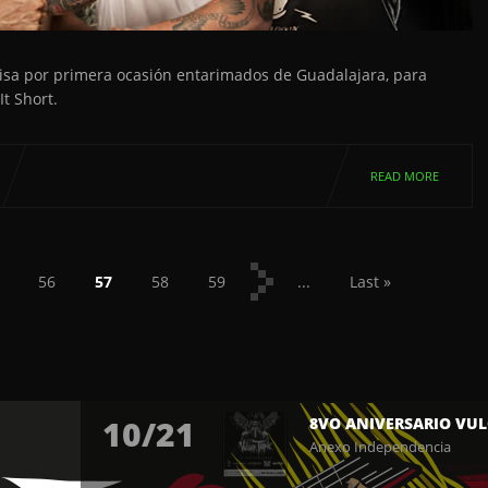
pisa por primera ocasión entarimados de Guadalajara, para
t Short.
READ MORE
5
56
57
58
59
...
Last »
10/21
8VO ANIVERSARIO VUL
Anexo Independencia