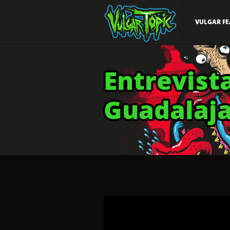
VULGAR FE
Entrevist
Guadalaj