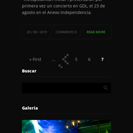
primera vez un concierto en GDL, el 23 de
agosto en el Anexo Independencia.
20 / 08 / 2019
COMMENTS 0
READ MORE
« First
...
5
6
7
8
9
...
Last »
Buscar
Galeria