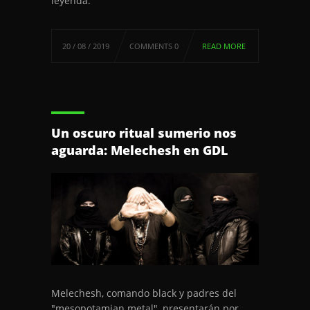
leyenda.
20 / 08 / 2019
COMMENTS 0
READ MORE
Un oscuro ritual sumerio nos
aguarda: Melechesh en GDL
Melechesh, comando black y padres del
"mesopotamian metal", presentarán por